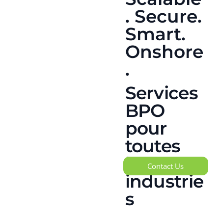
. Secure.
Smart.
Onshore
.
Services
BPO
pour
toutes
les
Contact Us
industrie
s