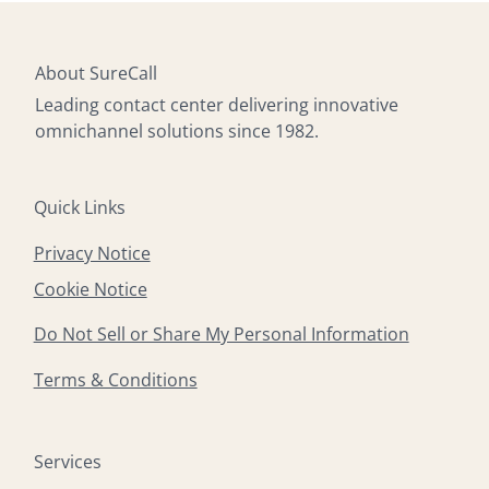
training in industry-specific processes, ensuring
satisfaction and operational efficiency.
they can handle technical troubleshooting,
product guidance, service issues, and specialized
About SureCall
inquiries with professionalism and expertise.
Leading contact center delivering innovative
omnichannel solutions since 1982.
Quick Links
Privacy Notice
Cookie Notice
Do Not Sell or Share My Personal Information
Terms & Conditions
Services