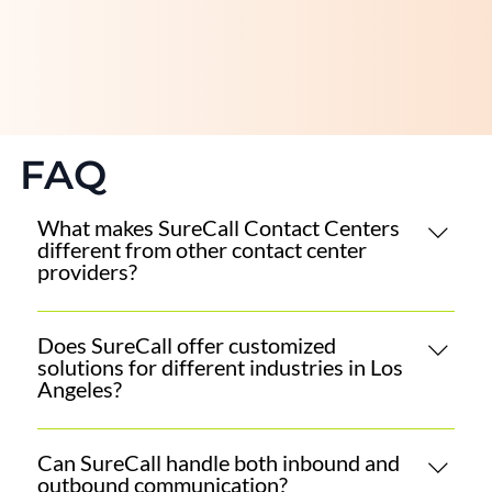
FAQ
What makes SureCall Contact Centers
different from other contact center
providers?
SureCall stands out for its personalized approach,
advanced technology, and purpose-driven
Does SureCall offer customized
solutions for different industries in Los
philosophy. We don’t just manage calls we design
Angeles?
end-to-end communication strategies that
enhance customer satisfaction and operational
Yes, our services are fully customizable. From
efficiency.
retail and healthcare to technology and logistics,
Can SureCall handle both inbound and
outbound communication?
we tailor our contact center and business process