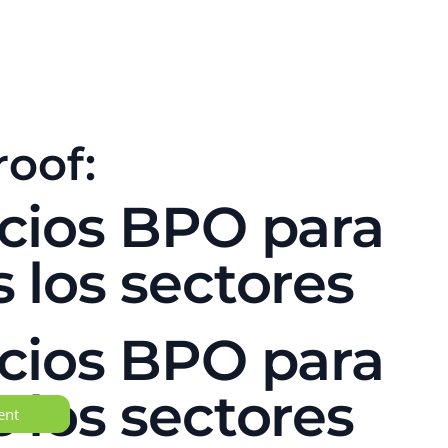
roof:
icios BPO para
 los sectores
icios BPO para
 los sectores
ent