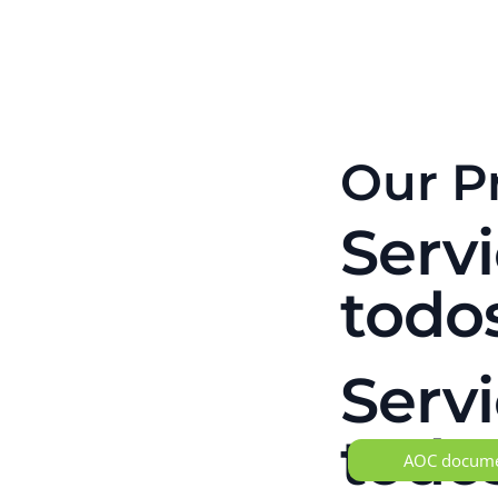
Our P
Serv
todos
Serv
todos
AOC docum