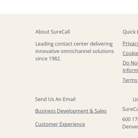
About SureCall
Quick 
Privac
Leading contact center delivering
innovative omnichannel solutions
Cookie
since 1982.
Do Not
Inform
Terms 
Send Us An Email
Un
SureCa
Business Development & Sales
600 17
Customer Experience
Denver